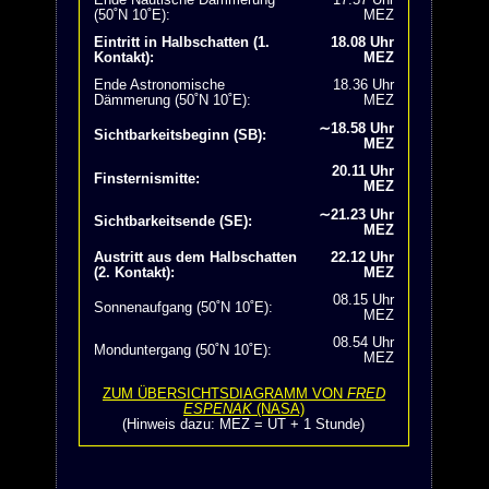
(50˚N 10˚E):
MEZ
Eintritt in Halbschatten (1.
18.08 Uhr
Kontakt):
MEZ
Ende Astronomische
18.36 Uhr
Dämmerung (50˚N 10˚E):
MEZ
∼18.58 Uhr
Sichtbarkeitsbeginn (SB):
MEZ
20.11 Uhr
Finsternismitte:
MEZ
∼21.23 Uhr
Sichtbarkeitsende (SE):
MEZ
Austritt aus dem Halbschatten
22.12 Uhr
(2. Kontakt):
MEZ
08.15 Uhr
Sonnenaufgang (50˚N 10˚E):
MEZ
08.54 Uhr
Monduntergang (50˚N 10˚E):
MEZ
ZUM ÜBERSICHTSDIAGRAMM VON
FRED
ESPENAK
(NASA)
(Hinweis dazu: MEZ = UT + 1 Stunde)