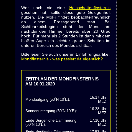
Wer noch nie eine
Halbschattenfinsternis
gesehen hat, sollte diese gute Gelegenheit
nutzen. Die MoFi findet beobachterfreundlich
an einem Freitagabend statt. Bei
Sichtbarkeitsbeginn steht der Mond am
nachtdunklen Himmel bereits über 20 Grad
hoch. Für mehr als 2 Stunden ist dann mit dem
bloßen Auge ein leichter grauer Schatten im
unteren Bereich des Mondes sichtbar.
Bitte lesen Sie auch unseren Einführungsartikel:
Mondfinsternis - was passiert da eigentlich?
ZEITPLAN DER MONDFINSTERNIS
AM 10.01.2020
16.17 Uhr
Mondaufgang (50˚N 10˚E):
MEZ
16.38 Uhr
Sonnenuntergang (50˚N 10˚E):
MEZ
Ende Bürgerliche Dämmerung
17.16 Uhr
(50˚N 10˚E):
MEZ
Ende Nautische Dämmerung
17.57 Uhr