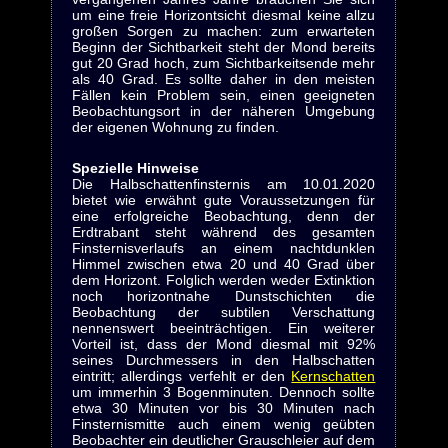
um eine freie Horizontsicht diesmal keine allzu
großen Sorgen zu machen: zum erwarteten
Beginn der Sichtbarkeit steht der Mond bereits
gut 20 Grad hoch, zum Sichtbarkeitsende mehr
als 40 Grad. Es sollte daher in den meisten
Fällen kein Problem sein, einen geeigneten
Beobachtungsort in der näheren Umgebung
der eigenen Wohnung zu finden.
Spezielle Hinweise
Die Halbschattenfinsternis am 10.01.2020
bietet wie erwähnt gute Voraussetzungen für
eine erfolgreiche Beobachtung, denn der
Erdtrabant steht während des gesamten
Finsternisverlaufs an einem nachtdunklen
Himmel zwischen etwa 20 und 40 Grad über
dem Horizont. Folglich werden weder Extinktion
noch horizontnahe Dunstschichten die
Beobachtung der subtilen Verschattung
nennenswert beeinträchtigen. Ein weiterer
Vorteil ist, dass der Mond diesmal mit 92%
seines Durchmessers in den Halbschatten
eintritt; allerdings verfehlt er den
Kernschatten
um immerhin 3 Bogenminuten. Dennoch sollte
etwa 30 Minuten vor bis 30 Minuten nach
Finsternismitte auch einem wenig geübten
Beobachter ein deutlicher Grauschleier auf dem