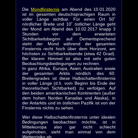
Die
Mondfinsternis
am Abend des 10.01.2020
ist im gesamten deutschsprachigen Raum in
voller Länge sichtbar. Für einen Ort 50˚
nördlicher Breite und 10˚ östlicher Länge geht
der Mond am Abend des 10.02.2017 knapp 3
Stunden vor dem erwarteten
Sichtbarkeitsbeginn auf. Dementsprechend
steht der Mond während der gesamten
Finsternis recht hoch über dem Horizont, am
höchsten zu Sichtbarkeitsende (etwa 42 Grad).
Bei klarem Himmel ist also mit sehr guten
Beobachtungsbedingungen zu rechnen.
In ganz Afrika, Europa, Asien, Australien sowie
der gesamten Arktis nördlich des 60.
Breitengrades ist diese Halbschattenfinsternis
in voller Länge (d.h. vom Beginn bis Ende der
theoretischen Sichtbarkeit) zu verfolgen. Auf
den beiden amerikanischen Kontinenten (außer
dem hohen Norden Kanadas und Alaska), in
der Antarktis und im östlichen Pazifik ist von der
Finsternis nichts zu sehen.
Wer diese Halbschattenfinsternis unter idealen
Bedingungen beobachten möchte, ist in
Mitteleuropa also gar nicht schlecht
aufgehoben, sieht man einmal von dem
Wetterrisiko ab.