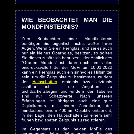
WIE BEOBACHTET MAN DIE
MONDFINSTERNIS?
Zum Beobachten einer Mondfinsternis
benötigen Sie eigentlich nichts außer Ihren
Augen. Wenn Sie ein Fernglas, und sei es auch
nur ein kleines Opernglas, besitzen, so sollten
Sie dieses zusätzlich benutzen - der Anblick des
"Grauen Mondes" ist dann noch um vieles
eindrucksvoller! Bei der MoFi am 10.01.2020
kann ein Fernglas auch ein sinnvolles Hilfsmittel
sein, um die Zeitpunkte zu bestimmen, zu dem
der
Halbschatten
erstmals bzw. letztmals
sichtbar ist - die Angaben zu
Sichtbarkeitsbeginn und -ende in den Tabellen
sind nur Schätzwerte! Nach unseren
Erfahrungen ist übrigens auch eine gute
Digitalkamera mit einem Zoomfaktor, der
mindestens einem 400mm-Objektiv entspricht,
in der Lage, den Halbschatten zu einem sehr
frühen bzw. späten Zeitpunkt zu registrieren.
Im Gegensatz zu den beiden MoFis des
vergangenen Jahres Jahre brauchen Sie sich