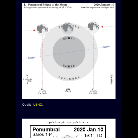
Quelle:
USNO
.