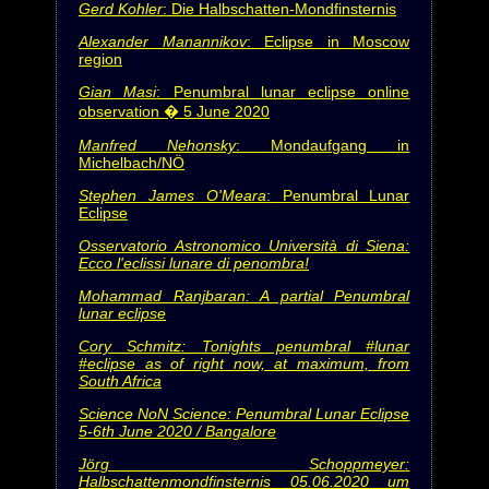
Gerd Kohler
: Die Halbschatten-Mondfinsternis
Alexander Manannikov
: Eclipse in Moscow
region
Gian Masi
: Penumbral lunar eclipse online
observation � 5 June 2020
Manfred Nehonsky
: Mondaufgang in
Michelbach/NÖ
Stephen James O'Meara
: Penumbral Lunar
Eclipse
Osservatorio Astronomico Università di Siena:
Ecco l'eclissi lunare di penombra!
Mohammad Ranjbaran
: A partial Penumbral
lunar eclipse
Cory Schmitz
: Tonights penumbral #lunar
#eclipse as of right now, at maximum, from
South Africa
Science NoN Science: Penumbral Lunar Eclipse
5-6th June 2020 / Bangalore
Jörg Schoppmeyer
:
Halbschattenmondfinsternis 05.06.2020 um