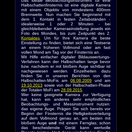
Das ideale Beobachtungsinstrument für eine
Halbschattenfinsternis ist eine digitale Kamera
mit einem Objektiv von mindestens 400mm
Brennweite. Nun machen Sie beginnend mit
dem 1. Kontakt in festen Zeitabständen -
idealerweise 1 oder 2 Minuten - bei
gleichbleibender Kameraeinstellung jeweils ein
Foto des Mondes, bis zum Zeitpunkt des 2.
Kontaktes
. Um für Ihre Kamera die beste
Einstellung zu finden, bietet sich eine Testserie
an einem früheren Vollmond oder am fast
vollen Mond am Tag vor der Finsternis an.
Mit Hilfe einfacher digitaler Bildauswertungs-
Verfahren kann der Halbschatten lange bevor
bzw. nachdem er mit bloßem Auge sichtbar ist
nachgewiesen werden. Einzelheiten dazu
finden Sie in unseren Berichten von den
Halbschatten-MoFis am
06.08.2009
und am
19.10.2013
sowie von der Halbschatten-Phase
der Totalen MoFi am
28.09.2015
.
Wer keine geeignete Kamera zur Verfügung
hat, kann ein anderes sehr empfindliches
Beobachtungs- und Messinstrument nutzen:
das eigene Auge. Prägen Sie sich bereits vor
Beginn der Finsternis die Helligkeitsverteilung
auf dem Vollmond genau an, am besten mit
bloßem Auge
und
mit einem Fernglas; schon
das bescheidenste Gerät kann wertvolle