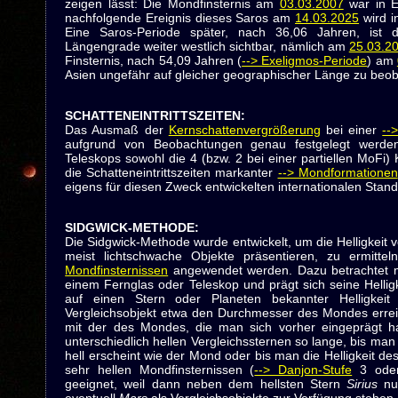
zeigen lässt: Die Mondfinsternis am
03.03.2007
war in E
nachfolgende Ereignis dieses Saros am
14.03.2025
wird i
Eine Saros-Periode später, nach 36,06 Jahren, ist 
Längengrade weiter westlich sichtbar, nämlich am
25.03.2
Finsternis, nach 54,09 Jahren (
--> Exeligmos-Periode
) am
Asien ungefähr auf gleicher geographischer Länge zu beoba
SCHATTENEINTRITTSZEITEN
:
Das Ausmaß der
Kernschattenvergrößerung
bei einer
--
aufgrund von Beobachtungen genau festgelegt werde
Teleskops sowohl die 4 (bzw. 2 bei einer partiellen MoFi)
die Schatteneintrittszeiten markanter
--> Mondformationen
eigens für diesen Zweck entwickelten internationalen Sta
SIDGWICK-METHODE
:
Die Sidgwick-Methode wurde entwickelt, um die Helligkeit 
meist lichtschwache Objekte präsentieren, zu ermitt
Mondfinsternissen
angewendet werden. Dazu betrachtet m
einem Fernglas oder Teleskop und prägt sich seine Hellig
auf einen Stern oder Planeten bekannter Helligkeit
Vergleichsobjekt etwa den Durchmesser des Mondes erreic
mit der des Mondes, die man sich vorher eingeprägt h
unterschiedlich hellen Vergleichssternen so lange, bis ma
hell erscheint wie der Mond oder bis man die Helligkeit 
sehr hellen Mondfinsternissen (
--> Danjon-Stufe
3 oder 
geeignet, weil dann neben dem hellsten Stern
Sirius
nu