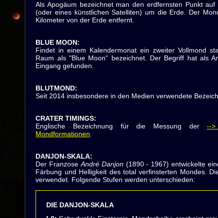
Als Apogäum bezeichnet man den erdfernsten Punkt auf 
(oder eines künstlichen Satelliten) um die Erde. Der M
Kilometer von der Erde entfernt.
BLUE MOON
:
Findet in einem Kalendermonat ein zweiter Vollmond stat
Raum als "Blue Moon" bezeichnet. Der Begriff hat als A
Eingang gefunden.
BLUTMOND
:
Seit 2014 insbesondere in den Medien verwendete Bezeich
CRATER TIMINGS
:
Englische Bezeichnung für die Messung der
-->
Mondformationen
.
DANJON-SKALA
:
Der Franzose
André Danjon
(1890 - 1967) entwickelte eine
Färbung und Helligkeit des total verfinsterten Mondes. Di
verwendet. Folgende Stufen werden unterschieden:
DIE DANJON-SKALA