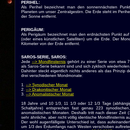
PERIHEL
:
Als Perihel bezeichnet man den sonnennächsten Punkt 
Planeten um unser Zentralgestirn. Die Erde steht im Perihe
der Sonne entfernt.
PERIGÄUM
:
Als Perigäum bezeichnet man den erdnächsten Punkt auf
(oder eines künstlichen Satelliten) um die Erde. Der Mo
Kilometer von der Erde entfernt.
SAROS-SERIE, SAROS
:
Jede
--> Mondfinsternis
gehört zu einer Serie von etwa 7
als Saros-Serie bekannt sind und sich zyklisch wiederholen
Dahinter steckt eigentlich nichts anderes als das Prinzip
drei verschiedenen Mondmonate:
1.
--> Synodischer Monat
2.
--> Drakonitischer Monat
3.
--> Anomalistischer Monat
18 Jahre und 10 1/3, 11 1/3 oder 12 1/3 Tage (abhängi
Schaltjahre) entsprechen fast genau 223 synodischen
anomalistischen Monaten. Deshalb tritt nach dieser Zeit (
sehr ähnliche, aber nicht völlig identische Mondfinsternis au
Der wohl augenfälligste Unterschied ist, dass aufeinander
um 1/3 des Erdumfangs nach Westen verschoben auftreten,