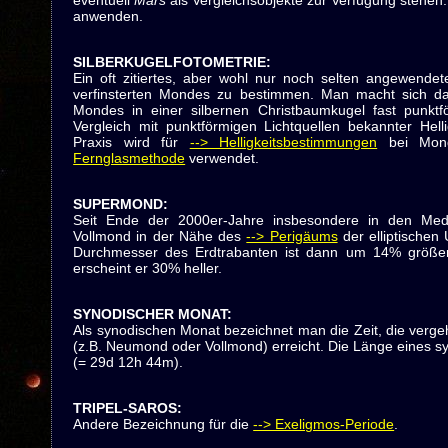
eventuell
Mars
als Vergleichsobjekte zur Verfügung stehen
anwenden.
SILBERKUGELFOTOMETRIE
:
Ein oft zitiertes, aber wohl nur noch selten angewendete
verfinsterten Mondes zu bestimmen. Man macht sich da
Mondes in einer silbernen Christbaumkugel fast punktfö
Vergleich mit punktförmigen Lichtquellen bekannter Helli
Praxis wird für
--> Helligkeitsbestimmungen
bei Mondf
Fernglasmethode
verwendet.
SUPERMOND
:
Seit Ende der 2000er-Jahre insbesondere in den Med
Vollmond in der Nähe des
--> Perigäums
der elliptische
Durchmesser des Erdtrabanten ist dann um 14% größer 
erscheint er 30% heller.
SYNODISCHER MONAT
:
Als synodischen Monat bezeichnet man die Zeit, die verge
(z.B. Neumond oder Vollmond) erreicht. Die Länge eines 
(= 29d 12h 44m).
TRIPEL-SAROS
:
Andere Bezeichnung für die
--> Exeligmos-Periode
.