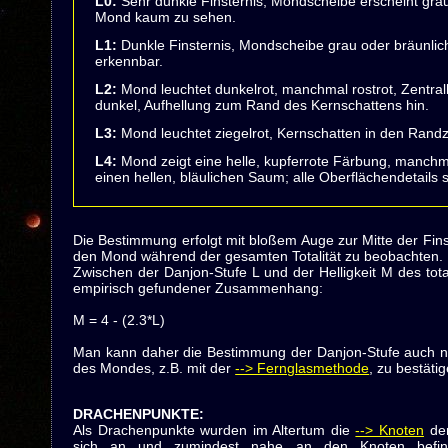
L0:
Sehr dunkle Finsternis, Mondscheibe erscheint grau-
Mond kaum zu sehen.
L1:
Dunkle Finsternis, Mondscheibe grau oder bräunlic
erkennbar.
L2:
Mond leuchtet dunkelrot, manchmal rostrot, Zentral
dunkel, Aufhellung zum Rand des Kernschattens hin.
L3:
Mond leuchtet ziegelrot, Kernschatten in den Randzo
L4:
Mond zeigt eine helle, kupferrote Färbung, manchm
einen hellen, bläulichen Saum; alle Oberflächendetails 
Die Bestimmung erfolgt mit bloßem Auge zur Mitte der Finste
den Mond während der gesamten Totalität zu beobachten.
Zwischen der Danjon-Stufe L und der Helligkeit M des tota
empirisch gefundener Zusammenhang:
M = 4 - (2.3*L)
Man kann daher die Bestimmung der Danjon-Stufe auch 
des Mondes, z.B. mit der
--> Fernglasmethode
, zu bestätig
DRACHENPUNKTE
:
Als Drachenpunkte wurden im Altertum die
--> Knoten
der
sich an und zumindest nahe an den Knoten bef