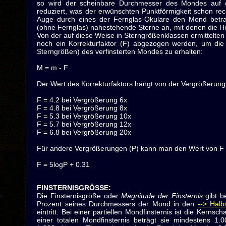
so wird der scheinbare Durchmesser des Mondes auf e
reduziert, was der erwünschten Punktförmigkeit schon 
Auge durch eines der Fernglas-Okulare den Mond betra
(ohne Fernglas) nahestehende Sterne an, mit denen die He
Von der auf diese Weise in Sterngrößenklassen ermittelte
noch ein Korrekturfaktor (F) abgezogen werden, um die t
Sterngrößen) des verfinsterten Mondes zu erhalten:
M = m - F
Der Wert des Korrekturfaktors hängt von der Vergrößerung
F = 4.2 bei Vergrößerung 6x
F = 4.8 bei Vergrößerung 8x
F = 5.3 bei Vergrößerung 10x
F = 5.7 bei Vergrößerung 12x
F = 6.8 bei Vergrößerung 20x
Für andere Vergrößerungen (P) kann man den Wert von F 
F = 5logP + 0.31
FINSTERNISGRÖSSE
:
Die Finsternisgröße oder
Magnitude der Finsternis
gibt b
Prozent seines Durchmessers der Mond in den
--> Halb
eintritt. Bei einer partiellen Mondfinsternis ist die Kernsc
einer totalen Mondfinsternis beträgt sie mindestens 1.0