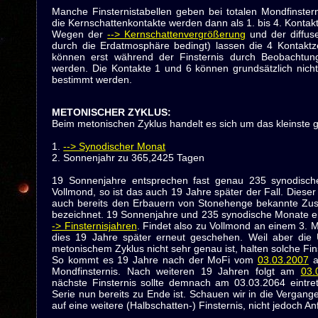
Manche Finsternistabellen geben bei totalen Mondfinstern
die Kernschattenkontakte werden dann als 1. bis 4. Kontak
Wegen der
--> Kernschattenvergrößerung
und der diffus
durch die Erdatmosphäre bedingt) lassen die 4 Kontaktze
können erst während der Finsternis durch Beobachtu
werden. Die Kontakte 1 und 6 können grundsätzlich nich
bestimmt werden.
METONISCHER ZYKLUS
:
Beim metonischen Zyklus handelt es sich um das kleinste 
1.
--> Synodischer Monat
2. Sonnenjahr zu 365,2425 Tagen
19 Sonnenjahre entsprechen fast genau 235 synodisch
Vollmond, so ist das auch 19 Jahre später der Fall. Dieser 
auch bereits den Erbauern von Stonehenge bekannte Zu
bezeichnet. 19 Sonnenjahre und 235 synodische Monate e
-> Finsternisjahren
. Findet also zu Vollmond an einem 3. 
dies 19 Jahre später erneut geschehen. Weil aber die 
metonischem Zyklus nicht sehr genau ist, halten solche Fins
So kommt es 19 Jahre nach der MoFi vom
03.03.2007
Mondfinsternis. Nach weiteren 19 Jahren folgt am
03.
nächste Finsternis sollte demnach am 03.03.2064 eintrete
Serie nun bereits zu Ende ist. Schauen wir in die Vergang
auf eine weitere (Halbschatten-) Finsternis, nicht jedoch 