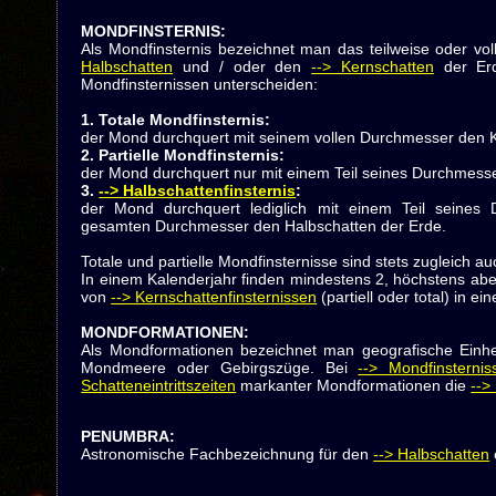
MONDFINSTERNIS
:
Als Mondfinsternis bezeichnet man das teilweise oder vo
Halbschatten
und / oder den
--> Kernschatten
der Erd
Mondfinsternissen unterscheiden:
1. Totale Mondfinsternis:
der Mond durchquert mit seinem vollen Durchmesser den K
2. Partielle Mondfinsternis:
der Mond durchquert nur mit einem Teil seines Durchmess
3.
--> Halbschattenfinsternis
:
der Mond durchquert lediglich mit einem Teil seines 
gesamten Durchmesser den Halbschatten der Erde.
Totale und partielle Mondfinsternisse sind stets zugleich a
In einem Kalenderjahr finden mindestens 2, höchstens aber
von
--> Kernschattenfinsternissen
(partiell oder total) in ei
MONDFORMATIONEN
:
Als Mondformationen bezeichnet man geografische Einhe
Mondmeere oder Gebirgszüge. Bei
--> Mondfinsternis
Schatteneintrittszeiten
markanter Mondformationen die
-->
PENUMBRA
:
Astronomische Fachbezeichnung für den
--> Halbschatten