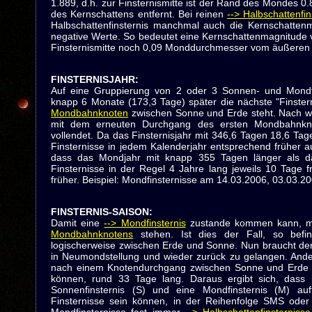
1.889, d.h. zur Finsternismitte ist der Rand des Mondes
des Kernschattens entfernt. Bei reinen
--> Halbschattenfi
Halbschattenfinsternis manchmal auch die Kernschatten
negative Werte. So bedeutet eine Kernschattenmagnitude 
Finsternismitte noch 0,09 Monddurchmesser vom äußeren R
FINSTERNISJAHR
:
Auf eine Gruppierung von 2 oder 3 Sonnen- und Mondfi
knapp 6 Monate (173,3 Tage) später die nächste "Finste
Mondbahnknoten
zwischen Sonne und Erde steht. Nach wei
mit dem erneuten Durchgang des ersten Mondbahnkn
vollendet. Da das Finsternisjahr mit 346,6 Tagen 18,6 Tage
Finsternisse in jedem Kalenderjahr entsprechend früher au
dass das Mondjahr mit knapp 355 Tagen länger als das 
Finsternisse in der Regel 4 Jahre lang jeweils 10 Tage 
früher. Beispiel: Mondfinsternisse am 14.03.2006, 03.03.2
FINSTERNIS-SAISON
:
Damit eine
--> Mondfinsternis
zustande kommen kann, mu
Mondbahnknotens
stehen. Ist dies der Fall, so bef
logischerweise zwischen Erde und Sonne. Nun braucht d
in Neumondstellung und wieder zurück zu gelangen. Ander
nach einem Knotendurchgang zwischen Sonne und Erde S
können, rund 33 Tage lang. Daraus ergibt sich, dass 
Sonnenfinsternis (S) und eine Mondfinsternis (M) a
Finsternisse sein können, in der Reihenfolge SMS oder