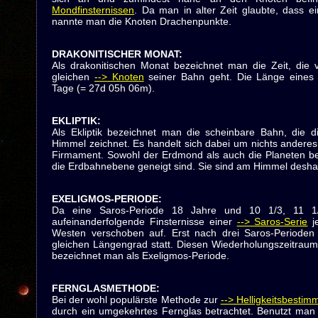
Mondfinsternissen
. Da man in alter Zeit glaubte, dass 
nannte man die Knoten Drachenpunkte.
DRAKONITISCHER MONAT
:
Als drakonitischen Monat bezeichnet man die Zeit, die
gleichen
--> Knoten
seiner Bahn geht. Die Länge eines 
Tage (= 27d 05h 06m).
EKLIPTIK
:
Als Ekliptik bezeichnet man die scheinbare Bahn, die 
Himmel zeichnet. Es handelt sich dabei um nichts anderes
Firmament. Sowohl der Erdmond als auch die Planeten be
die Erdbahnebene geneigt sind. Sie sind am Himmel deshalb 
EXELIGMOS-PERIODE
:
Da eine Saros-Periode 18 Jahre und 10 1/3, 11 1/
aufeinanderfolgende Finsternisse einer
--> Saros-Serie
j
Westen verschoben auf. Erst nach drei Saros-Perioden 
gleichen Längengrad statt. Diesen Wiederholungszeitrau
bezeichnet man als Exeligmos-Periode.
FERNGLASMETHODE
:
Bei der wohl populärste Methode zur
--> Helligkeitsbesti
durch ein umgekehrtes Fernglas betrachtet. Benutzt man 