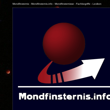
Mondfinsternis - Mondfinsternis.info - Mondfinsternisse - Fachbegriffe - Lexikon