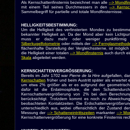
Als Kernschattenfinsternis bezeichnet man alle
--> Mondfin
mit einem Teil seines Durchmessers in den
--> Kernsc
Sammelbegriff für partielle und totale Mondfinsternisse.
HELLIGKEITSBESTIMMUNG
:
Um die Helligkeit des verfinsterten Mondes zu bestimmen
bekannter Helligkeit an. Da der Mond aber kein Lichtpunk
muss er dazu mehr oder weniger punktförmig 
Silberkugelfotometrie
oder mittels der
--> Fernglasmethod
flächenhafte Darstellung der Vergleichssterne, ist möglich
die Helligkeit einer totalen
--> Mondfinsternis
auch durch ei
Skala
abgeleitet werden.
KERNSCHATTENVERGRÖSSERUNG
:
Bereits im Jahr 1702 war
Pierre de la Hire
aufgefallen, da
Kernschatten
früher und beim Austritt später als erwartet e
um etwa 2% größer als er es aufgrund der geometrische
dafür ist die Erdatmosphäre, die den Schattendurc
Kernschattenvergrößerung von 2% bei den Berechnung
berücksichtigt. Trotzdem kommt es noch zu Abweichu
beobachteten Kontaktzeiten. Die Erdschattenvergrößerung 
unterschiedlich aus, wobei offensichtlich der Zustand de
Messung der
--> Schatteneintrittszeiten
markanter
--> Mo
Kernschattenvergrößerung für eine konkrete Finsternis re