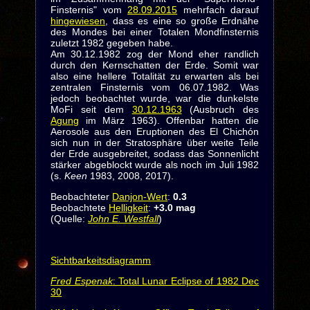
Finsternis" vom
28.09.2015
mehrfach darauf
hingewiesen
, dass es eine so große Erdnähe
des Mondes bei einer Totalen Mondfinsternis
zuletzt 1982 gegeben habe.
Am 30.12.1982 zog der Mond eher randlich
durch den Kernschatten der Erde. Somit war
also eine hellere Totalität zu erwarten als bei
zentralen Finsternis vom 06.07.1982. Was
jedoch beobachtet wurde, war die dunkelste
MoFi seit dem
30.12.1963
(Ausbruch des
Agung
im März 1963). Offenbar hatten die
Aerosole aus den Eruptionen des El Chichón
sich nun in der Stratosphäre über weite Teile
der Erde ausgebreitet, sodass das Sonnenlicht
stärker abgeblockt wurde als noch im Juli 1982
(s.
Keen
1983, 2008, 2017).
Beobachteter
Danjon-Wert
:
0.3
Beobachtete
Helligkeit
:
+3.0 mag
(Quelle:
John E. Westfall
)
Sichtbarkeitsdiagramm
Fred Espenak
: Total Lunar Eclipse of 1982 Dec
30