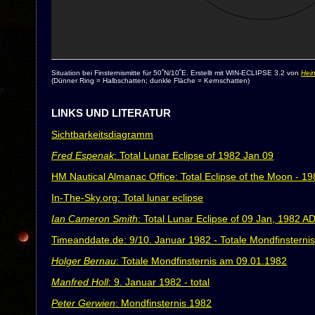
Situation bei Finsternismitte für 50˚N/10˚E. Erstellt mit WIN-ECLIPSE 3.2 von
Hein
(Dünner Ring = Halbschatten; dunkle Fläche = Kernschatten)
LINKS UND LITERATUR
Sichtbarkeitsdiagramm
Fred Espenak
: Total Lunar Eclipse of 1982 Jan 09
HM Nautical Almanac Office: Total Eclipse of the Moon - 1
In-The-Sky.org: Total lunar eclipse
Ian Cameron Smith
: Total Lunar Eclipse of 09 Jan, 1982 A
Timeanddate.de: 9/10. Januar 1982 - Totale Mondfinsterni
Holger Bernau
: Totale Mondfinsternis am 09.01.1982
Manfred Holl
: 9. Januar 1982 - total
Peter Gerwien
: Mondfinsternis 1982