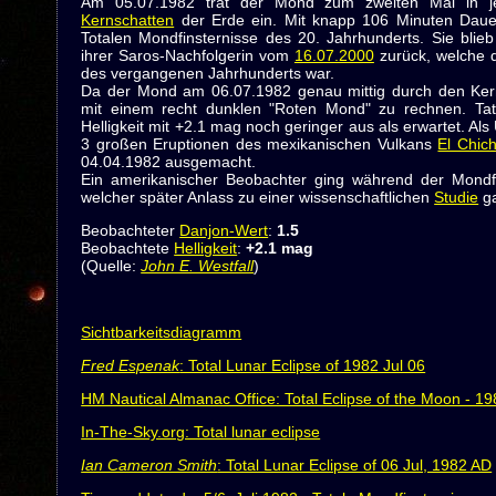
Am 05.07.1982 trat der Mond zum zweiten Mal in j
Kernschatten
der Erde ein. Mit knapp 106 Minuten Dauer
Totalen Mondfinsternisse des 20. Jahrhunderts. Sie blie
ihrer Saros-Nachfolgerin vom
16.07.2000
zurück, welche d
des vergangenen Jahrhunderts war.
Da der Mond am 06.07.1982 genau mittig durch den Kern
mit einem recht dunklen "Roten Mond" zu rechnen. Tats
Helligkeit mit +2.1 mag noch geringer aus als erwartet. A
3 großen Eruptionen des mexikanischen Vulkans
El Chic
04.04.1982 ausgemacht.
Ein amerikanischer Beobachter ging während der Mondfi
welcher später Anlass zu einer wissenschaftlichen
Studie
g
Beobachteter
Danjon-Wert
:
1.5
Beobachtete
Helligkeit
:
+2.1 mag
(Quelle:
John E. Westfall
)
Sichtbarkeitsdiagramm
Fred Espenak
: Total Lunar Eclipse of 1982 Jul 06
HM Nautical Almanac Office: Total Eclipse of the Moon - 19
In-The-Sky.org: Total lunar eclipse
Ian Cameron Smith
: Total Lunar Eclipse of 06 Jul, 1982 AD