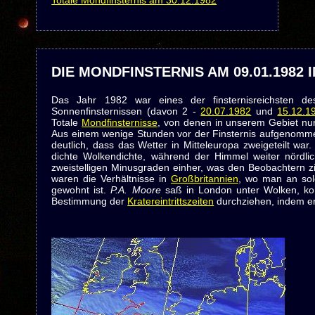
Totale Mondfinsternis am 30.12.1982
DIE MONDFINSTERNIS AM 09.01.1982 
Das Jahr 1982 war eines der finsternisreichsten de
Sonnenfinsternissen (davon 2 -
20.07.1982
und
15.12.1
Totale
Mondfinsternisse
, von denen in unserem Gebiet nu
Aus einem wenige Stunden vor der Finsternis aufgenomme
deutlich, dass das Wetter in Mitteleuropa zweigeteilt wa
dichte Wolkendichte, während der Himmel weiter nördlich
zweistelligen Minusgraden einher, was den Beobachtern z
waren die Verhältnisse in
Großbritannien
, wo man an solc
gewohnt ist.
P.A. Moore
saß in London unter Wolken, ko
Bestimmung der
Kratereintrittszeiten
durchziehen, indem er