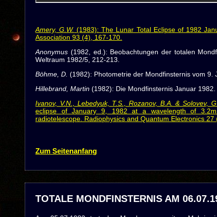
Amery, G.W.
(1983): The Lunar Total Eclipse of 1982 Janua
Association 93 (4), 167-170.
Anonymus
(1982, ed.): Beobachtungen der totalen Mondf
Weltraum 1982/5, 212-213.
Böhme, D.
(1982): Photometrie der Mondfinsternis vom 9. J
Hillebrand, Martin
(1982): Die Mondfinsternis Januar 1982. 
Ivanov, V.N., Lebedyuk, T.S., Rozanov, B.A. & Solovev, G
eclipse of January 9, 1982 at a wavelength of 3.2
radiotelescope. Radiophysics and Quantum Electronics 27 
Zum Seitenanfang
TOTALE MONDFINSTERNIS AM 06.07.1