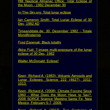
HM Nautical Almanac Office: Total Eclipse of
the Moon - 1982 December 30
In-The-Sky.org: Total lunar eclipse
Ian Cameron Smith
: Total Lunar Eclipse of 30
Dec, 1982 AD
Timeanddate.de: 30. Dezember 1982 - Totale
Mondfinsternis
Fred Espenak
: Black totality
Akira Fujii
: 7-image multi-exposure of the lunar
eclipse of 30 Dec, 1982
Walter McDonald
: Eclipse!
Keen, Richard A.
(1983): Volcanic Aerosols and
Lunar Eclipses. Science 222 (4627), 1011-
1013.
Keen, Richard A.
(2008): Climate Forcing Since
1960 - What Does the Moon Have to Say?.
2008 SORCE Science Meeting Santa Fe, New
Mexico, February 5-7, 2008.