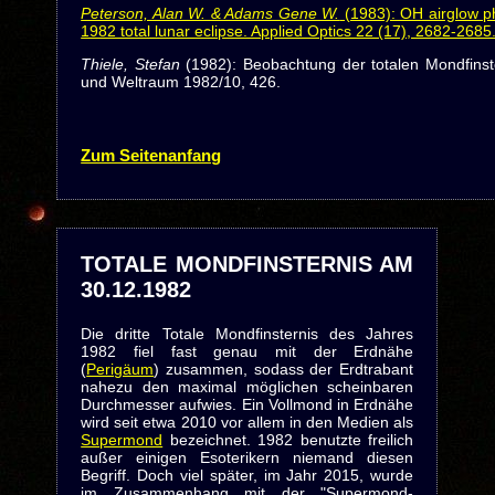
Peterson, Alan W. & Adams Gene W.
(1983): OH airglow p
1982 total lunar eclipse. Applied Optics 22 (17), 2682-2685
Thiele, Stefan
(1982): Beobachtung der totalen Mondfinste
und Weltraum 1982/10, 426.
Zum Seitenanfang
TOTALE MONDFINSTERNIS AM
30.12.1982
Die dritte Totale Mondfinsternis des Jahres
1982 fiel fast genau mit der Erdnähe
(
Perigäum
) zusammen, sodass der Erdtrabant
nahezu den maximal möglichen scheinbaren
Durchmesser aufwies. Ein Vollmond in Erdnähe
wird seit etwa 2010 vor allem in den Medien als
Supermond
bezeichnet. 1982 benutzte freilich
außer einigen Esoterikern niemand diesen
Begriff. Doch viel später, im Jahr 2015, wurde
im Zusammenhang mit der "Supermond-