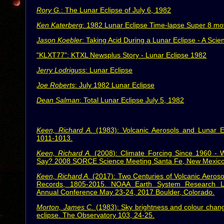
Rory G.
: The Lunar Eclipse of July 6, 1982
Ken Katerberg
: 1982 Lunar Eclipse Time-lapse Super 8 mo
Jason Koebler
: Taking Acid During a Lunar Eclipse - A Scien
"KLXT77": KTXL Newsplus Story - Lunar Eclipse 1982
Jerry Lodriguss
: Lunar Eclipse
Joe Roberts
: July 1982 Lunar Eclipse
Dean Salman
: Total Lunar Eclipse July 5, 1982
Keen, Richard A.
(1983): Volcanic Aerosols and Lunar E
1011-1013.
Keen, Richard A.
(2008): Climate Forcing Since 1960 -
Say? 2008 SORCE Science Meeting Santa Fe, New Mexico,
Keen, Richard A.
(2017): Two Centuries of Volcanic Aeroso
Records, 1805-2015. NOAA Earth System Research La
Annual Conference May 23-24, 2017 Boulder, Colorado.
Morton, James C.
(1983): Sky brightness and colour chang
eclipse. The Observatory 103, 24-25.