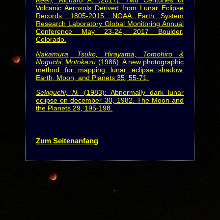
Keen, Richard A.
(2017): Two Centuries of
Volcanic Aerosols Derived from Lunar Eclipse
Records, 1805-2015. NOAA Earth System
Research Laboratory Global Monitoring Annual
Conference May 23-24, 2017 Boulder,
Colorado.
Nakamura, Tsuko; Hirayama, Tomohiro &
Noguchi, Motokazu
(1986): A new photographic
method for mapping lunar eclipse shadow.
Earth, Moon, and Planets 35, 55-71.
Sekiguchi, N.
(1983): Abnormally dark lunar
eclipse on december 30, 1982. The Moon and
the Planets 29, 195-198.
Zum Seitenanfang