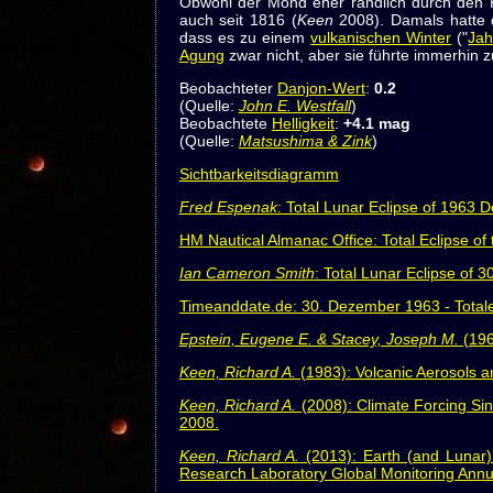
Obwohl der Mond eher randlich durch den K
auch seit 1816 (
Keen
2008). Damals hatte 
dass es zu einem
vulkanischen Winter
("
Ja
Agung
zwar nicht, aber sie führte immerhin z
Beobachteter
Danjon-Wert
:
0.2
(Quelle:
John E. Westfall
)
Beobachtete
Helligkeit
:
+4.1 mag
(Quelle:
Matsushima & Zink
)
Sichtbarkeitsdiagramm
Fred Espenak
: Total Lunar Eclipse of 1963
HM Nautical Almanac Office: Total Eclipse 
Ian Cameron Smith
: Total Lunar Eclipse of 
Timeanddate.de: 30. Dezember 1963 - Totale
Epstein, Eugene E. & Stacey, Joseph M.
(196
Keen, Richard A.
(1983): Volcanic Aerosols a
Keen, Richard A.
(2008): Climate Forcing S
2008.
Keen, Richard A.
(2013): Earth (and Lunar)
Research Laboratory Global Monitoring Annu