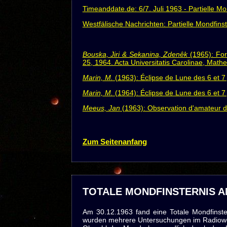
Timeanddate.de: 6/7. Juli 1963 - Partielle Mo
Westfälische Nachrichten: Partielle Mondfinst
Bouska, Jiri & Sekanina, Zdenêk
(1965): For
25, 1964. Acta Universitatis Carolinae, Mathe
Marin, M.
(1963): Éclipse de Lune des 6 et 7 
Marin, M.
(1964): Éclipse de Lune des 6 et 7 
Meeus, Jan
(1963): Observation d'amateur de l
Zum Seitenanfang
TOTALE MONDFINSTERNIS AM
Am 30.12.1963 fand eine Totale Mondfinster
wurden mehrere Untersuchungen im Radiowel