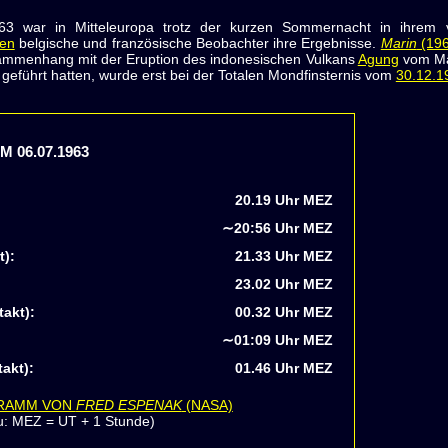
 war in Mitteleuropa trotz der kurzen Sommernacht in ihrem vo
ten
belgische und französische Beobachter ihre Ergebnisse.
Marin
(196
ammenhang mit der Eruption des indonesischen Vulkans
Agung
vom Mär
geführt hatten, wurde erst bei der Totalen Mondfinsternis vom
30.12.1
 06.07.1963
20.19 Uhr MEZ
∼20:56 Uhr MEZ
t):
21.33 Uhr MEZ
23.02 Uhr MEZ
takt):
00.32 Uhr MEZ
∼01:09 Uhr MEZ
akt):
01.46 Uhr MEZ
GRAMM VON
FRED ESPENAK
(NASA)
u: MEZ = UT + 1 Stunde)