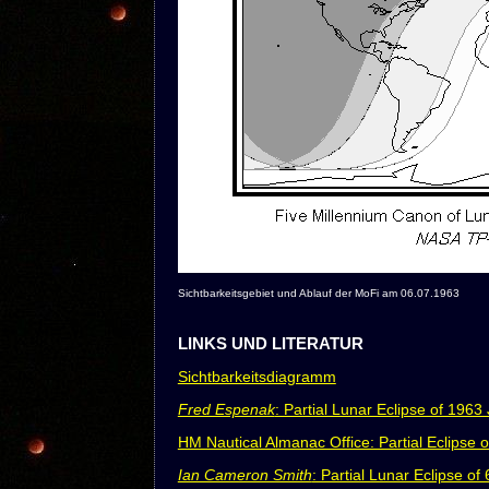
Sichtbarkeitsgebiet und Ablauf der MoFi am 06.07.1963
LINKS UND LITERATUR
Sichtbarkeitsdiagramm
Fred Espenak
: Partial Lunar Eclipse of 1963 
HM Nautical Almanac Office: Partial Eclipse 
Ian Cameron Smith
: Partial Lunar Eclipse of