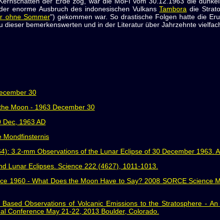
ernschatten der Erde zog, war die MoFi vom 30.12.1963 die dunkels
der enorme Ausbruch des indonesischen Vulkans
Tambora
die Strato
hr ohne Sommer
") gekommen war. So drastische Folgen hatte die Eru
u dieser bemerkenswerten und in der Literatur über Jahrzehnte vielfach
 December 30
of the Moon - 1963 December 30
30 Dec, 1963 AD
 Mondfinsternis
4): 3.2-mm Observations of the Lunar Eclipse of 30 December 1963. A
nd Lunar Eclipses. Science 222 (4627), 1011-1013.
ince 1960 - What Does the Moon Have to Say? 2008 SORCE Science Me
 Based Observations of Volcanic Emissions to the Stratosphere - 
al Conference May 21-22, 2013 Boulder, Colorado.