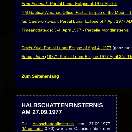
Fred Espenak
: Partial Lunar Eclipse of 1977 Apr 04
HM Nautical Almanac Office: Partial Eclipse of the Moon - 1
Ian Cameron Smith
: Partial Lunar Eclipse of 4 Apr, 1977 A
Timeanddate.de: 3-4. April 1977 - Partielle Mondfinsternis
David Kolb
: Partial Lunar Eclipse of April 4, 1977
(ganz runt
Bortle, John
(1977): Partial Lunar Eclipse 1977 April 3/4. T
Zum Seitenanfang
HALBSCHATTENFINSTERNIS
AM 27.09.1977
Die
Halbschattenfinsternis
am 27.09.1977
(
Magnitude
0.90) war von Ostasien über den