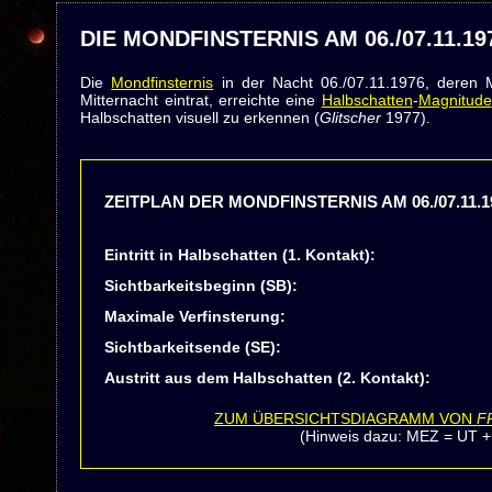
DIE MONDFINSTERNIS AM 06./07.11.1
Die
Mondfinsternis
in der Nacht 06./07.11.1976, deren 
Mitternacht eintrat, erreichte eine
Halbschatten
-
Magnitude
Halbschatten visuell zu erkennen (
Glitscher
1977).
ZEITPLAN DER MONDFINSTERNIS AM 06./07.11.1
Eintritt in Halbschatten (1. Kontakt):
Sichtbarkeitsbeginn (SB):
Maximale Verfinsterung:
Sichtbarkeitsende (SE):
Austritt aus dem Halbschatten (2. Kontakt):
ZUM ÜBERSICHTSDIAGRAMM VON
F
(Hinweis dazu: MEZ = UT +