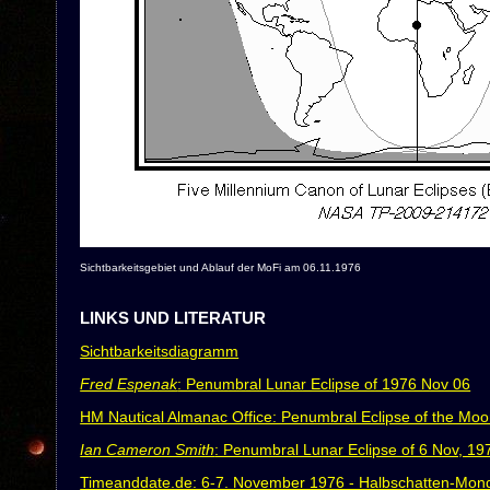
Sichtbarkeitsgebiet und Ablauf der MoFi am 06.11.1976
LINKS UND LITERATUR
Sichtbarkeitsdiagramm
Fred Espenak
: Penumbral Lunar Eclipse of 1976 Nov 06
HM Nautical Almanac Office: Penumbral Eclipse of the Mo
Ian Cameron Smith
: Penumbral Lunar Eclipse of 6 Nov, 1
Timeanddate.de: 6-7. November 1976 - Halbschatten-Mondf