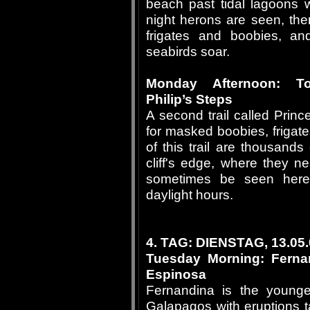
beach past tidal lagoons 
night herons are seen, th
frigates and boobies, an
seabirds soar.
Monday Afternoon: To
Philip’s Steps
A second trail called Princ
for masked boobies, frigate
of this trail are thousand
cliff's edge, where they n
sometimes be seen here,
daylight hours.
4. TAG: DIENSTAG, 13.05
Tuesday Morning: Ferna
Espinosa
Fernandina is the younge
Galapagos with eruptions t