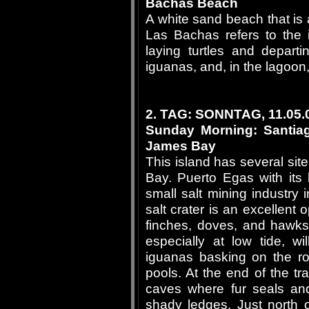
Bachas Beach
A white sand beach that is a
Las Bachas refers to the 
laying turtles and depart
iguanas, and, in the lagoo
2. TAG: SONNTAG, 11.05.
Sunday Morning: Santia
James Bay
This island has several site
Bay. Puerto Egas with its
small salt mining industry 
salt crater is an excellent 
finches, doves, and hawks
especially at low tide, w
iguanas basking on the ro
pools. At the end of the tra
caves where fur seals and
shady ledges. Just north