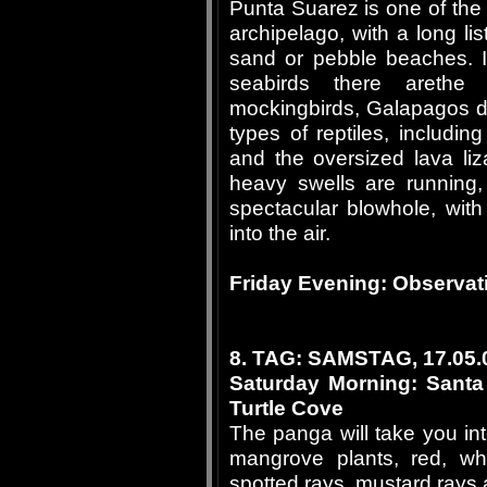
Punta Suarez is one of the 
archipelago, with a long lis
sand or pebble beaches. In
seabirds there arethe
mockingbirds, Galapagos 
types of reptiles, including
and the oversized lava liz
heavy swells are running,
spectacular blowhole, wit
into the air.
Friday Evening: Observatio
8. TAG: SAMSTAG, 17.05.
Saturday Morning: Santa 
Turtle Cove
The panga will take you int
mangrove plants, red, whi
spotted rays, mustard rays a