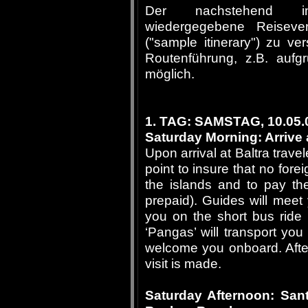
Der nachstehend im 
wiedergegebene Reiseverl
("sample itinerary") zu v
Routenführung, z.B. aufg
möglich.
1. TAG: SAMSTAG, 10.05.
Saturday Morning: Arrive 
Upon arrival at Baltra trave
point to insure that no fore
the islands and to pay th
prepaid). Guides will meet
you on the short bus ride t
‘Pangas’ will transport you
welcome you onboard. After 
visit is made.
Saturday Afternoon: Sant