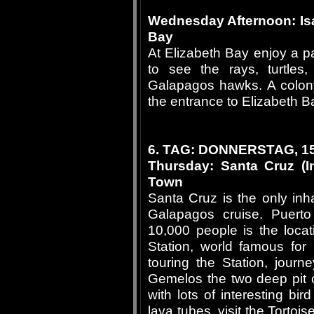
Wednesday Afternoon: Isa
Bay
At Elizabeth Bay enjoy a 
to see the rays, turtles,
Galapagos hawks. A colony 
the entrance to Elizabeth B
6. TAG: DONNERSTAG, 15
Thursday: Santa Cruz (I
Town
Santa Cruz is the only inha
Galapagos cruise. Puerto
10,000 people is the loca
Station, world famous for 
touring the Station, jour
Gemelos the two deep pit cr
with lots of interesting bir
lava tubes, visit the Tortoi