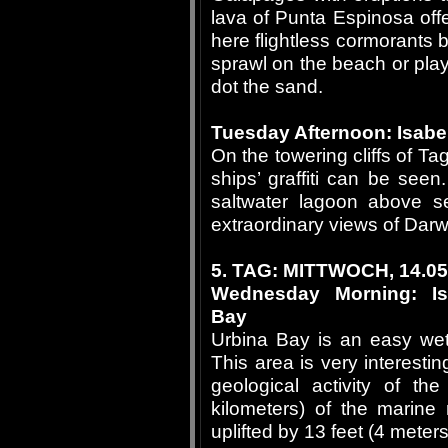
lava of Punta Espinosa off
here flightless cormorants b
sprawl on the beach or play
dot the sand.
Tuesday Afternoon: Isabe
On the towering cliffs of T
ships’ graffiti can be see
saltwater lagoon above se
extraordinary views of Dar
5. TAG: MITTWOCH, 14.05
Wednesday Morning: Isa
Bay
Urbina Bay is an easy wet
This area is very interestin
geological activity of th
kilometers) of the marine
uplifted by 13 feet (4 meters