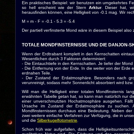
Ein praktisches Beispiel: wir benutzen ein umgekehrtes F
so hell erscheint wie der Stern
Arktur
. Dieser hat, w
herausfinden können, eine Helligkeit von -0.1 mag. Wir rec
M = m - F = -0.1 - 5.3 = -5.4
Der partiell verfinsterte Mond wäre in diesem Beispiel als
TOTALE MONDFINSTERNISSE UND DIE DANJON-S
Wenn der Erdtrabant komplett in den Kernschatten eintauc
Wesentlichen durch 3 Faktoren determiniert:
- Die Eintauchtiefe in den Kernschatten. Je tiefer der Mond
- Die Entfernung von der Erde. In die weiter von der Erde e
erdnahen Teile.
- Der Zustand der Erdatmosphäre. Besonders nach gro
verunreinigt, sodass mehr Sonnenlicht absorbiert wird bzw.
Will man die Helligkeit einer totalen Mondfinsternis la
erwähnten Tabelle getan hat, so kann man natürlich nur d
einer unverschmutzten Hochatmosphäre ausgehen. Fällt di
Ursache im Zustand der Erdatmosphäre zu suchen. A
Mondfinsternissen durchaus eine Bedeutung. Neben der w
zwei weitere einfache Verfahren zur Verfügung, die in un
und die
Silberkugelfotometrie
.
Schon früh war aufgefallen, dass die Helligkeitsunterschi