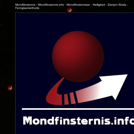
Mondfinsternis - Mondfinsternis.info - Mondfinsternisse - Helligkeit - Danjon-Skala -
Fernglasmethode