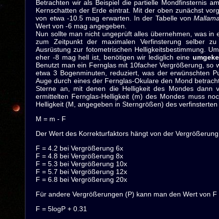
Betrachten wir als Beispiel die partielle Mondfinsternis a
Kernschatten der Erde eintrat. Mit der oben zunächst vorg
von etwa -10.5 mag erwarten. In der Tabelle von
Mallam
Wert von -6 mag angegeben.
Nun sollte man nicht ungeprüft alles übernehmen, was in ei
zum Zeitpunkt der maximalen Verfinsterung selber z
Ausrüstung zur fotometrischen Helligkeitsbestimmung. U
eher -8 mag hell ist, benötigen wir lediglich eine
umgekeh
Benutzt man ein Fernglas mit 10facher Vergrößerung, so 
etwa 3 Bogenminuten, reduziert, was der erwünschten 
Auge durch eines der Fernglas-Okulare den Mond betracht
Sterne an, mit denen die Helligkeit des Mondes dann v
ermittelten Fernglas-Helligkeit (m) des Mondes muss noc
Helligkeit (M, angegeben in Sterngrößen) des verfinsterte
M = m - F
Der Wert des Korrekturfaktors hängt von der Vergrößerung
F = 4.2 bei Vergrößerung 6x
F = 4.8 bei Vergrößerung 8x
F = 5.3 bei Vergrößerung 10x
F = 5.7 bei Vergrößerung 12x
F = 6.8 bei Vergrößerung 20x
Für andere Vergrößerungen (P) kann man den Wert von F 
F = 5logP + 0.31