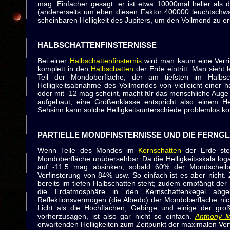
mag. Einfacher gesagt: er ist etwa 10000mal heller als d
(andererseits um eben diesen Faktor 400000 leuchtschw
scheinbaren Helligkeit des Jupiters, um den Vollmond zu er
HALBSCHATTENFINSTERNISSE
Bei einer
Halbschattenfinsternis
wird man kaum eine Verr
komplett in den
Halbschatten
der Erde eintritt. Man sieht
Teil der Mondoberfläche, der am tiefsten im Halbsc
Helligkeitsabnahme des Vollmondes von vielleicht einer
oder mit -12 mag scheint, macht für das menschliche Auge k
aufgebaut, eine Größenklasse entspricht also einem He
Sehsinn kann solche Helligkeitsunterschiede problemlos k
PARTIELLE MONDFINSTERNISSE UND DIE FERN
Wenn Teile des Mondes im
Kernschatten
der Erde steh
Mondoberfläche unübersehbar. Da die Helligkeitsskala logar
auf -11.5 mag absinken, sobald 60% der Mondscheibe
Verfinsterung von 84% usw. So einfach ist es aber nicht.
bereits im tiefen Halbschatten steht; zudem empfängt der 
die Erdatmosphäre in den Kernschattenkegel abgel
Reflektionsvermögen (die Albedo) der Mondoberfläche nicht
Licht als die Hochflächen, Gebirge und einige der groß
vorherzusagen, ist also gar nicht so einfach.
Anthony M
erwartenden Helligkeiten zum Zeitpunkt der maximalen Ver