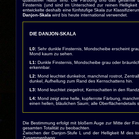
qualitativer Natur sind. Die Färbung und das gesamte
Finsternis (und sind im Unterschied zur reinen Helligke
entwickelte deshalb eine fünfstufige Skala zur Klassifizier
Danjon-Skala
wird bis heute international verwendet.
DIE DANJON-SKALA
L0:
Sehr dunkle Finsternis, Mondscheibe erscheint grau-
Mond kaum zu sehen.
L1:
Dunkle Finsternis, Mondscheibe grau oder bräunlic
erkennbar.
L2:
Mond leuchtet dunkelrot, manchmal rostrot, Zentral
dunkel, Aufhellung zum Rand des Kernschattens hin.
L3:
Mond leuchtet ziegelrot, Kernschatten in den Randzo
L4:
Mond zeigt eine helle, kupferrote Färbung, manchm
einen hellen, bläulichen Saum; alle Oberflächendetails 
Die Bestimmung erfolgt mit bloßem Auge zur Mitte der Fins
gesamten Totalität zu beobachten.
Zwischen der Danjon-Stufe L und der Helligkeit M des to
Zusammenhang: