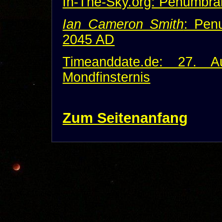
In-The-Sky.org: Penumbral
Ian Cameron Smith
: Pen
2045 AD
Timeanddate.de: 27. 
Mondfinsternis
Zum Seitenanfang