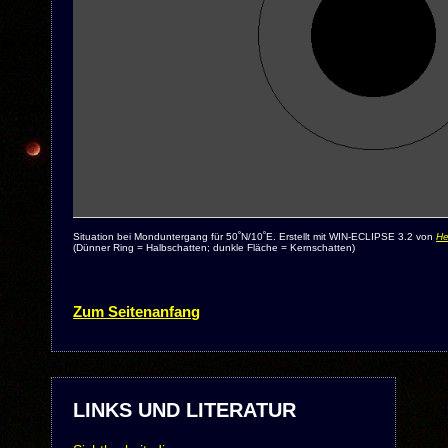
Situation bei Monduntergang für 50˚N/10˚E. Erstellt mit WIN-ECLIPSE 3.2 von
He
(Dünner Ring = Halbschatten; dunkle Fläche = Kernschatten)
Zum Seitenanfang
LINKS UND LITERATUR