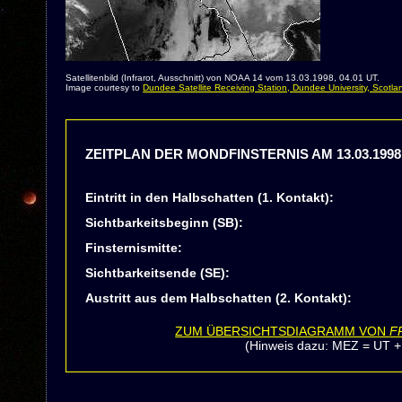
Satellitenbild (Infrarot, Ausschnitt) von NOAA 14 vom 13.03.1998, 04.01 UT.
Image courtesy to
Dundee Satellite Receiving Station, Dundee University, Scotla
ZEITPLAN DER MONDFINSTERNIS AM 13.03.1998
Eintritt in den Halbschatten (1. Kontakt):
Sichtbarkeitsbeginn (SB):
Finsternismitte:
Sichtbarkeitsende (SE):
Austritt aus dem Halbschatten (2. Kontakt):
ZUM ÜBERSICHTSDIAGRAMM VON
F
(Hinweis dazu: MEZ = UT +