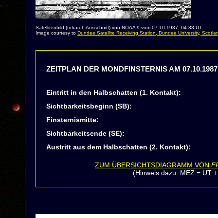
Satellitenbild (Infrarot, Ausschnitt) von NOAA 9 vom 07.10.1987, 04.38 UT.
Image courtesy to
Dundee Satellite Receiving Station, Dundee University, Scotla
ZEITPLAN DER MONDFINSTERNIS AM 07.10.1987
Eintritt in den Halbschatten (1. Kontakt):
Sichtbarkeitsbeginn (SB):
Finsternismitte:
Sichtbarkeitsende (SE):
Austritt aus dem Halbschatten (2. Kontakt):
ZUM ÜBERSICHTSDIAGRAMM VON
F
(Hinweis dazu: MEZ = UT +