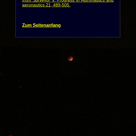
from Surveyor V. Progress in Astronautics and
aeronautics 21, 489-505.
Zum Seitenanfang