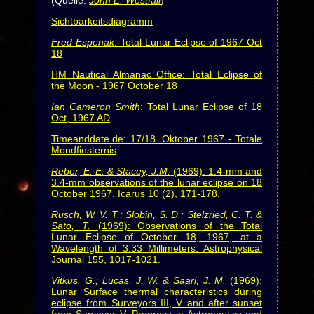
(Quelle:
John E. Westfall
)
Sichtbarkeitsdiagramm
Fred Espenak
: Total Lunar Eclipse of 1967 Oct
18
HM Nautical Almanac Office: Total Eclipse of
the Moon - 1967 October 18
Ian Cameron Smith
: Total Lunar Eclipse of 18
Oct, 1967 AD
Timeanddate.de: 17/18. Oktober 1967 - Totale
Mondfinsternis
Reber, E. E. & Stacey, J.M.
(1969): 1.4-mm and
3.4-mm observations of the lunar eclipse on 18
October 1967. Icarus 10 (2), 171-178.
Rusch, W. V. T.; Slobin, S. D.; Stelzried, C. T. &
Sato, T.
(1969): Observations of the Total
Lunar Eclipse of October 18, 1967, at a
Wavelength of 3.33 Millimeters. Astrophysical
Journal 155, 1017-1021.
Vitkus, G.; Lucas, J. W. & Saari, J. M.
(1969):
Lunar Surface thermal characteristics during
eclipse from Surveyors III, V and after sunset