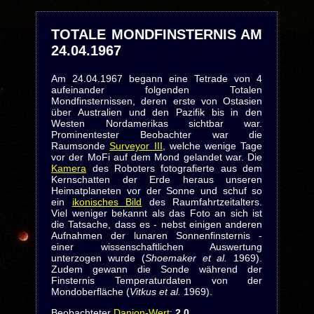
TOTALE MONDFINSTERNIS AM
24.04.1967
Am 24.04.1967 begann eine Tetrade von 4
aufeinander folgenden Totalen
Mondfinsternissen, deren erste von Ostasien
über Australien und den Pazifik bis in den
Westen Nordamerikas sichtbar war.
Prominentester Beobachter war die
Raumsonde
Surveyor III
, welche wenige Tage
vor der MoFi auf dem Mond gelandet war. Die
Kamera
des Roboters fotografierte aus dem
Kernschatten der Erde heraus unseren
Heimatplaneten vor der Sonne und schuf so
ein
ikonisches Bild
des Raumfahrtzeitalters.
Viel weniger bekannt als das Foto an sich ist
die Tatsache, dass es - nebst einigen anderen
Aufnahmen der lunaren Sonnenfinsternis -
einer wissenschaftlichen Auswertung
unterzogen wurde (
Shoemaker et al.
1969).
Zudem gewann die Sonde während der
Finsternis Temperaturdaten von der
Mondoberfläche (
Vitkus et al.
1969).
Beobachteter
Danjon-Wert
:
2.0