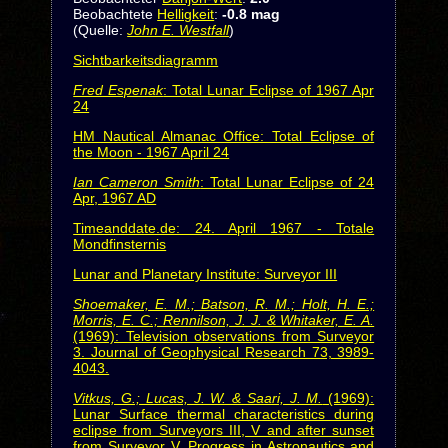
Beobachtete
Helligkeit
:
-0.8 mag
(Quelle:
John E. Westfall
)
Sichtbarkeitsdiagramm
Fred Espenak
: Total Lunar Eclipse of 1967 Apr
24
HM Nautical Almanac Office: Total Eclipse of
the Moon - 1967 April 24
Ian Cameron Smith
: Total Lunar Eclipse of 24
Apr, 1967 AD
Timeanddate.de: 24. April 1967 - Totale
Mondfinsternis
Lunar and Planetary Institute: Surveyor III
Shoemaker, E. M.; Batson, R. M.; Holt, H. E.;
Morris, E. C.; Rennilson, J. J. & Whitaker, E. A.
(1969): Television observations from Surveyor
3. Journal of Geophysical Research 73, 3989-
4043.
Vitkus, G.; Lucas, J. W. & Saari, J. M.
(1969):
Lunar Surface thermal characteristics during
eclipse from Surveyors III, V and after sunset
from Surveyor V. Progress in Astronautics and