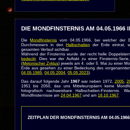
DIE MONDFINSTERNIS AM 04.05.1966 
Die
Mondfinsternis
vom 04.05.1966, bei welcher der Er
Durchmessers in den
Halbschatten
der Erde eintrat, 
gesamten Verlauf sichtbar.
Während der Finsternis wurde der recht helle Doppelste
bedeckt
. Dies war der Auftakt zu einer Finsternis-Ser
(
Metonischer Zyklus
) jeweils am 4. oder 5. Mai zu einer M
Erde aus gesehen zu einer Bedeckung des vorgenannten
04.05.1985
,
04.05.2004
,
05.05.2023
).
Das darauf folgende Jahr
1967
war neben 1972,
2005
,
2
1951 bis 2050, das uns Mitteleuropäern keine Mondfin
fotografisch nachweisbare Halbschatten-Finsternis. 
Mondfinsternisse am
24.04.1967
und am
18.10.1967
.
ZEITPLAN DER MONDFINSTERNIS AM 04.05.1966