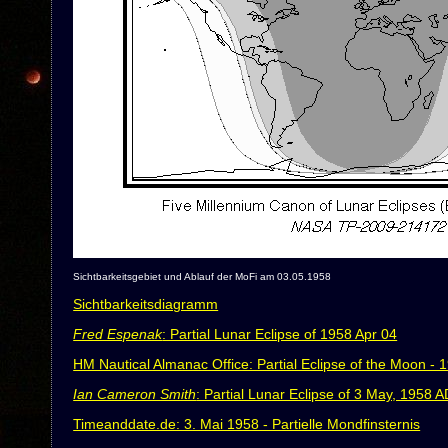
Sichtbarkeitsgebiet und Ablauf der MoFi am 03.05.1958
Sichtbarkeitsdiagramm
Fred Espenak
: Partial Lunar Eclipse of 1958 Apr 04
HM Nautical Almanac Office: Partial Eclipse of the Moon -
Ian Cameron Smith
: Partial Lunar Eclipse of 3 May, 1958 A
Timeanddate.de: 3. Mai 1958 - Partielle Mondfinsternis