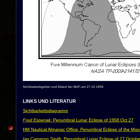
Sichtbarkeitsgebiet und Ablauf der MoFi am 27.10.1958
LINKS UND LITERATUR
Sichtbarkeitsdiagramm
Fred Espenak
: Penumbral Lunar Eclipse of 1958 Oct 27
HM Nautical Almanac Office: Penumbral Eclipse of the Mo
Ian Cameron Smith
: Penumbral Lunar Eclipse of 27 Octob