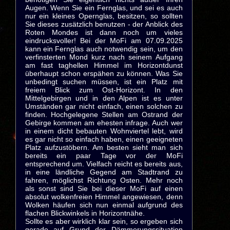
Augen. Wenn Sie ein Fernglas, und sei es auch
nur ein kleines Opernglas, besitzen, so sollten
Sie dieses zusätzlich benutzen - der Anblick des
Roten Mondes ist dann noch um vieles
eindrucksvoller! Bei der MoFi am 07.09.2025
kann ein Fernglas auch notwendig sein, um den
verfinsterten Mond kurz nach seinem Aufgang
am fast taghellen Himmel im Horizontdunst
überhaupt schon erspähen zu können. Was Sie
unbedingt suchen müssen, ist ein Platz mit
freiem Blick zum Ost-Horizont. In den
Mittelgebirgen und in den Alpen ist es unter
Umständen gar nicht einfach, einen solchen zu
finden. Hochgelegene Stellen am Ostrand der
Gebirge kommen am ehesten infrage. Auch wer
in einem dicht bebauten Wohnviertel lebt, wird
es gar nicht so einfach haben, einen geeigneten
Platz aufzustöbern. Am besten sieht man sich
bereits ein paar Tage vor der MoFi
entsprechend um. Vielfach reicht es bereits aus,
in eine ländliche Gegend am Stadtrand zu
fahren, möglichst Richtung Osten. Mehr noch
als sonst sind Sie bei dieser MoFi auf einen
absolut wolkenfreien Himmel angewiesen, denn
Wolken häufen sich nun einmal aufgrund des
flachen Blickwinkels in Horizontnähe.
Sollte es aber wirklich klar sein, so ergeben sich
gerade auf Grund der Dämmerungssituation