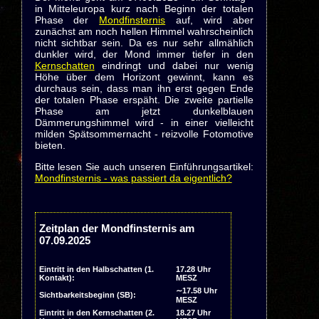
in Mitteleuropa kurz nach Beginn der totalen
Phase der
Mondfinsternis
auf, wird aber
zunächst am noch hellen Himmel wahrscheinlich
nicht sichtbar sein. Da es nur sehr allmählich
dunkler wird, der Mond immer tiefer in den
Kernschatten
eindringt und dabei nur wenig
Höhe über dem Horizont gewinnt, kann es
durchaus sein, dass man ihn erst gegen Ende
der totalen Phase erspäht. Die zweite partielle
Phase am jetzt dunkelblauen
Dämmerungshimmel wird - in einer vielleicht
milden Spätsommernacht - reizvolle Fotomotive
bieten.
Bitte lesen Sie auch unseren Einführungsartikel:
Mondfinsternis - was passiert da eigentlich?
Zeitplan der Mondfinsternis am
07.09.2025
Eintritt in den Halbschatten (1.
17.28 Uhr
Kontakt):
MESZ
∼17.58 Uhr
Sichtbarkeitsbeginn (SB):
MESZ
Eintritt in den Kernschatten (2.
18.27 Uhr