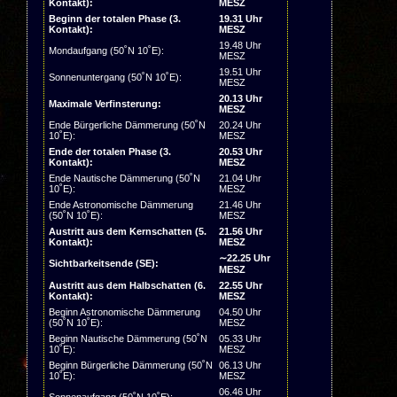
Kontakt):
MESZ
Beginn der totalen Phase (3.
19.31 Uhr
Kontakt):
MESZ
19.48 Uhr
Mondaufgang (50˚N 10˚E):
MESZ
19.51 Uhr
Sonnenuntergang (50˚N 10˚E):
MESZ
20.13 Uhr
Maximale Verfinsterung:
MESZ
Ende Bürgerliche Dämmerung (50˚N
20.24 Uhr
10˚E):
MESZ
Ende der totalen Phase (3.
20.53 Uhr
Kontakt):
MESZ
Ende Nautische Dämmerung (50˚N
21.04 Uhr
10˚E):
MESZ
Ende Astronomische Dämmerung
21.46 Uhr
(50˚N 10˚E):
MESZ
Austritt aus dem Kernschatten (5.
21.56 Uhr
Kontakt):
MESZ
∼22.25 Uhr
Sichtbarkeitsende (SE):
MESZ
Austritt aus dem Halbschatten (6.
22.55 Uhr
Kontakt):
MESZ
Beginn Astronomische Dämmerung
04.50 Uhr
(50˚N 10˚E):
MESZ
Beginn Nautische Dämmerung (50˚N
05.33 Uhr
10˚E):
MESZ
Beginn Bürgerliche Dämmerung (50˚N
06.13 Uhr
10˚E):
MESZ
06.46 Uhr