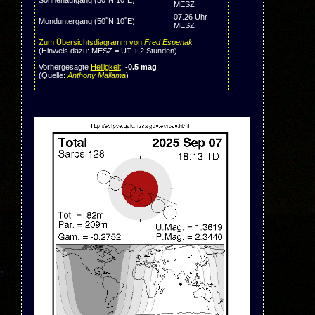
Sonnenaufgang (50˚N 10˚E):
MESZ
07.26 Uhr
Monduntergang (50˚N 10˚E):
MESZ
Zum Übersichtsdiagramm von
Fred Espenak
(Hinweis dazu: MESZ = UT + 2 Stunden)
Vorhergesagte
Helligkeit
:
-0.5 mag
(Quelle:
Anthony Mallama
)