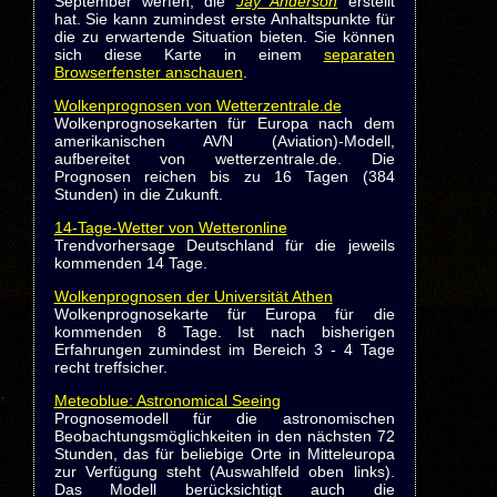
September werfen, die
Jay Anderson
erstellt
hat. Sie kann zumindest erste Anhaltspunkte für
die zu erwartende Situation bieten. Sie können
sich diese Karte in einem
separaten
Browserfenster anschauen
.
Wolkenprognosen von Wetterzentrale.de
Wolkenprognosekarten für Europa nach dem
amerikanischen AVN (Aviation)-Modell,
aufbereitet von wetterzentrale.de. Die
Prognosen reichen bis zu 16 Tagen (384
Stunden) in die Zukunft.
14-Tage-Wetter von Wetteronline
Trendvorhersage Deutschland für die jeweils
kommenden 14 Tage.
Wolkenprognosen der Universität Athen
Wolkenprognosekarte für Europa für die
kommenden 8 Tage. Ist nach bisherigen
Erfahrungen zumindest im Bereich 3 - 4 Tage
recht treffsicher.
Meteoblue: Astronomical Seeing
Prognosemodell für die astronomischen
Beobachtungsmöglichkeiten in den nächsten 72
Stunden, das für beliebige Orte in Mitteleuropa
zur Verfügung steht (Auswahlfeld oben links).
Das Modell berücksichtigt auch die