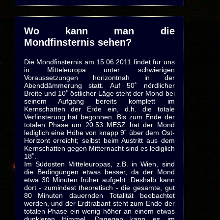
Wo kann man die
Mondfinsternis sehen?
Die Mondfinsternis am 15.06.2011 findet für uns
in Mitteleuropa unter schwierigen
Voraussetzungen horizontnah in der
Abenddämmerung statt. Auf 50˚ nördlicher
Breite und 10˚ östlicher Läge steht der Mond bei
seinem Aufgang bereits komplett im
Kernschatten der Erde ein, d.h. die totale
Verfinsterung hat begonnen. Bis zum Ende der
totalen Phase um 20:53 MESZ hat der Mond
lediglich eine Höhe von knapp 9˚ über dem Ost-
Horizont erreicht; selbst beim Austritt aus dem
Kernschatten gegen Mitternacht sind es lediglich
18˚.
Im Südosten Mitteleuropas, z.B. in Wien, sind
die Bedingungen etwas besser, da der Mond
etwa 30 Minuten früher aufgeht. Deshalb kann
dort - zumindest theoretisch - die gesamte, gut
80 Minuten dauernden Totalität beobachtet
werden, und der Erdtrabant steht zum Ende der
totalen Phase ein wenig höher an einem etwas
dunkleren Himmel. Dagegen kann es im