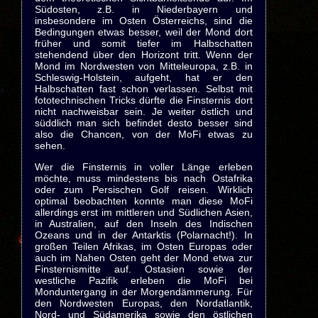
Südosten, z.B. in Niederbayern und
insbesondere im Osten Österreichs, sind die
Bedingungen etwas besser, weil der Mond dort
früher und somit tiefer im Halbschatten
stehendend über den Horizont tritt. Wenn der
Mond im Nordwesten von Mitteleuropa, z.B. in
Schleswig-Holstein, aufgeht, hat er den
Halbschatten fast schon verlassen. Selbst mit
fototechnischen Tricks dürfte die Finsternis dort
nicht nachweisbar sein. Je weiter östlich und
süddlich man sich befindet desto besser sind
also die Chancen, von der MoFi etwas zu
sehen.
Wer die Finsternis in voller Länge erleben
möchte, muss mindestens bis nach Ostafrika
oder zum Persischen Golf reisen. Wirklich
optimal beobachten konnte man diese MoFi
allerdings erst im mittleren und Südlichen Asien,
in Australien, auf den Inseln des Indischen
Ozeans und in der Antarktis (Polarnacht!). In
großen Teilen Afrikas, im Osten Europas oder
auch im Nahen Osten geht der Mond etwa zur
Finsternismitte auf. Ostasien sowie der
westliche Pazifik erleben die MoFi bei
Monduntergang in der Morgendämmerung. Für
den Nordwesten Europas, den Nordatlantik,
Nord- und Südamerika sowie den östlichen