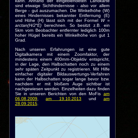
kann. Anhand der eingeblendeten Landkarte
sind etwaige Sichthindernisse - also vor allem
Berge - gut auszumachen. Die Winkelhöhe (W)
eines Hindernisses bekannter Entfernung (E)
und Höhe (H) lässt sich mit der Formel
W =
arctan(H/2*E)
berechnen. So besitzt z.B. ein
5km vom Beobachter entfernter lediglich 100m
hoher Hügel bereits ein Winkelhöhe von gut 1
Grad.
Nach unseren Erfahrungen ist eine gute
Digitalkamera mit einem Zoomfaktor, der
mindestens einem 400mm-Objektiv entspricht,
in der Lage, den Halbschatten noch zu einem
sehr späten Zeitpunkt zu registrieren. Mit Hilfe
einfacher digitaler Bildauswertungs-Verfahren
kann der Halbschatten sogar lange bevor bzw.
nachdem er mit bloßem Auge sichtbar ist
nachgewiesen werden. Einzelheiten dazu finden
Sie in unseren Berichten von den MoFis
am
06.08.2009
,
am 19.10.2013
und
am
28.09.2015
.