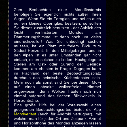
Zum Beobachten einer Mondfinsternis
benötigen Sie eigentlich nichts außer Ihren
Augen. Wenn Sie ein Fernglas, und sei es auch
nur ein kleines Opernglas, besitzen, so sollten
Sie dieses zusätzlich benutzen - der Anblick des
leicht verfinsterten Mondes am
Dämmerungshimmel ist dann noch um vieles
eindrucksvoller! Was Sie unbedingt suchen
müssen, ist ein Platz mit freiem Blick zum
Südost-Horizont. In den Mittelgebirgen und in
den Alpen ist es unter Umständen gar nicht
einfach, einen solchen zu finden. Hochgelegene
Stellen am Ost- oder Sürand der Gebirge
kommen am ehesten in Frage. Dagegen kann
im Flachland der beste Beobachtungsplatz
durchaus das heimische Küchenfenster sein.
Mehr noch als sonst sind Sie bei dieser MoFi
auf einen absolut wolkenfreien Himmel
angewiesen, denn Wolken häufen sich nun
einmal aufgrund des flachen Blickwinkels in
Horizontnähe.
Eine große Hilfe bei der Vorauswahl eines
geeigneten Beobachtungsortes bietet die App
Mondverlauf
(auch für Android verfügbar), mit
welcher man für jeden Ort und Zeitpunkt Azimut
und Horizonthöhe des Mondes anzeigen lassen