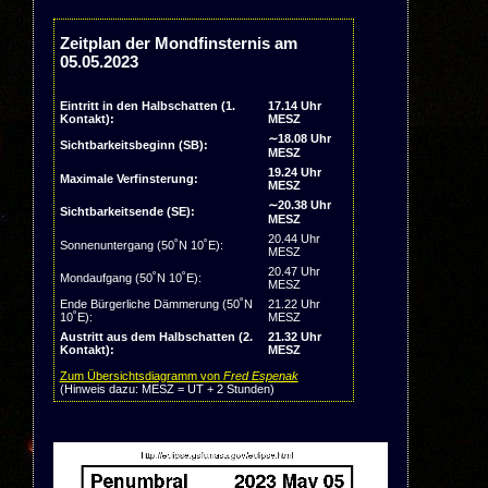
Zeitplan der Mondfinsternis am
05.05.2023
Eintritt in den Halbschatten (1.
17.14 Uhr
Kontakt):
MESZ
∼18.08 Uhr
Sichtbarkeitsbeginn (SB):
MESZ
19.24 Uhr
Maximale Verfinsterung:
MESZ
∼20.38 Uhr
Sichtbarkeitsende (SE):
MESZ
20.44 Uhr
Sonnenuntergang (50˚N 10˚E):
MESZ
20.47 Uhr
Mondaufgang (50˚N 10˚E):
MESZ
Ende Bürgerliche Dämmerung (50˚N
21.22 Uhr
10˚E):
MESZ
Austritt aus dem Halbschatten (2.
21.32 Uhr
Kontakt):
MESZ
Zum Übersichtsdiagramm von
Fred Espenak
(Hinweis dazu: MESZ = UT + 2 Stunden)