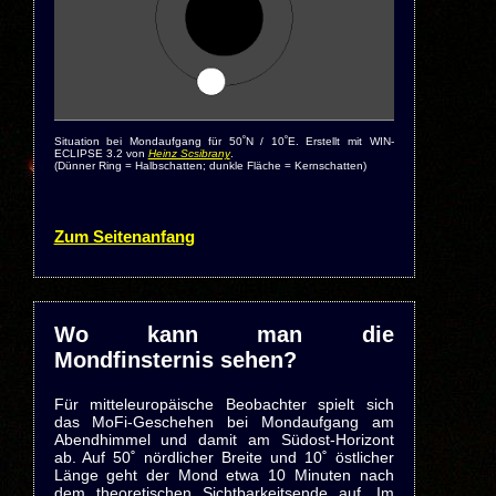
Situation bei Mondaufgang für 50˚N / 10˚E. Erstellt mit WIN-
ECLIPSE 3.2 von
Heinz Scsibrany
.
(Dünner Ring = Halbschatten; dunkle Fläche = Kernschatten)
Zum Seitenanfang
Wo kann man die
Mondfinsternis sehen?
Für mitteleuropäische Beobachter spielt sich
das MoFi-Geschehen bei Mondaufgang am
Abendhimmel und damit am Südost-Horizont
ab. Auf 50˚ nördlicher Breite und 10˚ östlicher
Länge geht der Mond etwa 10 Minuten nach
dem theoretischen Sichtbarkeitsende auf. Im