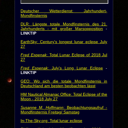
Deutscher Wetterdienst: Jahrhundert-
Mondfinsternis
DLR: Längste totale Mondfinsternis des 21.
Jahrhunderts - mit großer Marsopposition
-
LINKTIP
EarthSky: Century's longest lunar eclipse July
27
Fred Espenak
: Total Lunar Eclipse of 2018 Jul
27
Fred Espenak
: July's Long Lunar Eclipse
-
LINKTIP
GEO: Wo sich die totale Mondfinsternis in
Deutschland am besten beobachten lässt
HM Nautical Almanac Office: Total Eclipse of the
Moon - 2018 July 27
Susanne M. Hoffmann
: Beobachtungsaufruf -
Mondfinsternis Freitag/ Samstag
In-The-Sky.org: Total lunar eclipse