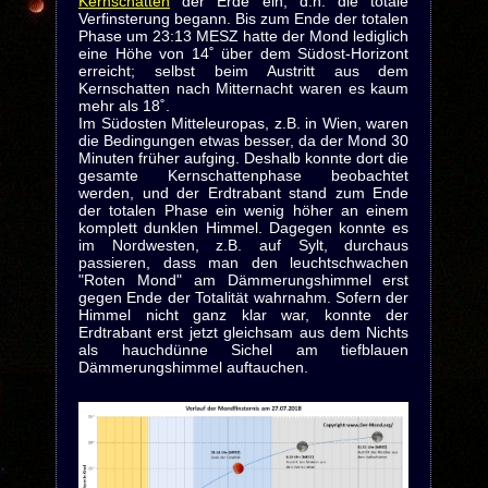
Kernschatten
der Erde ein, d.h. die totale
Verfinsterung begann. Bis zum Ende der totalen
Phase um 23:13 MESZ hatte der Mond lediglich
eine Höhe von 14˚ über dem Südost-Horizont
erreicht; selbst beim Austritt aus dem
Kernschatten nach Mitternacht waren es kaum
mehr als 18˚.
Im Südosten Mitteleuropas, z.B. in Wien, waren
die Bedingungen etwas besser, da der Mond 30
Minuten früher aufging. Deshalb konnte dort die
gesamte Kernschattenphase beobachtet
werden, und der Erdtrabant stand zum Ende
der totalen Phase ein wenig höher an einem
komplett dunklen Himmel. Dagegen konnte es
im Nordwesten, z.B. auf Sylt, durchaus
passieren, dass man den leuchtschwachen
"Roten Mond" am Dämmerungshimmel erst
gegen Ende der Totalität wahrnahm. Sofern der
Himmel nicht ganz klar war, konnte der
Erdtrabant erst jetzt gleichsam aus dem Nichts
als hauchdünne Sichel am tiefblauen
Dämmerungshimmel auftauchen.