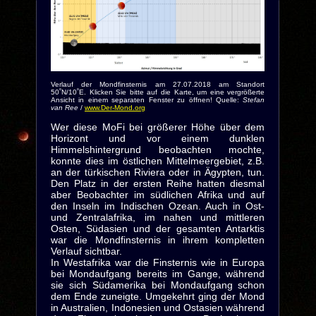
Verlauf der Mondfinsternis am 27.07.2018 am Standort
50˚N/10˚E. Klicken Sie bitte auf die Karte, um eine vergrößerte
Ansicht in einem separaten Fenster zu öffnen! Quelle:
Stefan
van Ree
/
www.Der-Mond.org
Wer diese MoFi bei größerer Höhe über dem
Horizont und vor einem dunklen
Himmelshintergrund beobachten mochte,
konnte dies im östlichen Mittelmeergebiet, z.B.
an der türkischen Riviera oder in Ägypten, tun.
Den Platz in der ersten Reihe hatten diesmal
aber Beobachter im südlichen Afrika und auf
den Inseln im Indischen Ozean. Auch in Ost-
und Zentralafrika, im nahen und mittleren
Osten, Südasien und der gesamten Antarktis
war die Mondfinsternis in ihrem kompletten
Verlauf sichtbar.
In Westafrika war die Finsternis wie in Europa
bei Mondaufgang bereits im Gange, während
sie sich Südamerika bei Mondaufgang schon
dem Ende zuneigte. Umgekehrt ging der Mond
in Australien, Indonesien und Ostasien während