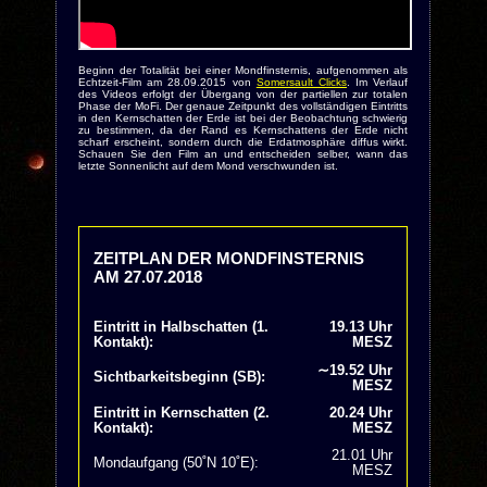
Beginn der Totalität bei einer Mondfinsternis, aufgenommen als
Echtzeit-Film am 28.09.2015 von
Somersault Clicks
. Im Verlauf
des Videos erfolgt der Übergang von der partiellen zur totalen
Phase der MoFi. Der genaue Zeitpunkt des vollständigen Eintritts
in den Kernschatten der Erde ist bei der Beobachtung schwierig
zu bestimmen, da der Rand es Kernschattens der Erde nicht
scharf erscheint, sondern durch die Erdatmosphäre diffus wirkt.
Schauen Sie den Film an und entscheiden selber, wann das
letzte Sonnenlicht auf dem Mond verschwunden ist.
ZEITPLAN DER MONDFINSTERNIS
AM 27.07.2018
Eintritt in Halbschatten (1.
19.13 Uhr
Kontakt):
MESZ
∼19.52 Uhr
Sichtbarkeitsbeginn (SB):
MESZ
Eintritt in Kernschatten (2.
20.24 Uhr
Kontakt):
MESZ
21.01 Uhr
Mondaufgang (50˚N 10˚E):
MESZ