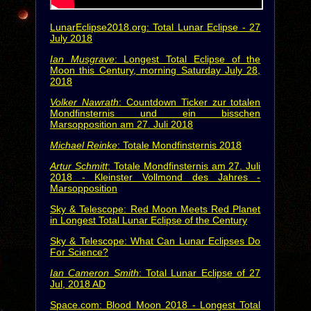
LunarEclipse2018.org: Total Lunar Eclipse - 27
July 2018
Ian Musgrave
: Longest Total Eclipse of the
Moon this Century, morning Saturday July 28,
2018
Volker Nawrath
: Countdown Ticker zur totalen
Mondfinsternis und ein bisschen
Marsopposition am 27. Juli 2018
Michael Reinke
: Totale Mondfinsternis 2018
Artur Schmitt
: Totale Mondfinsternis am 27. Juli
2018 - Kleinster Vollmond des Jahres -
Marsopposition
Sky & Telescope: Red Moon Meets Red Planet
in Longest Total Lunar Eclipse of the Century
Sky & Telescope: What Can Lunar Eclipses Do
For Science?
Ian Cameron Smith
: Total Lunar Eclipse of 27
Jul, 2018 AD
Space.com: Blood Moon 2018 - Longest Total