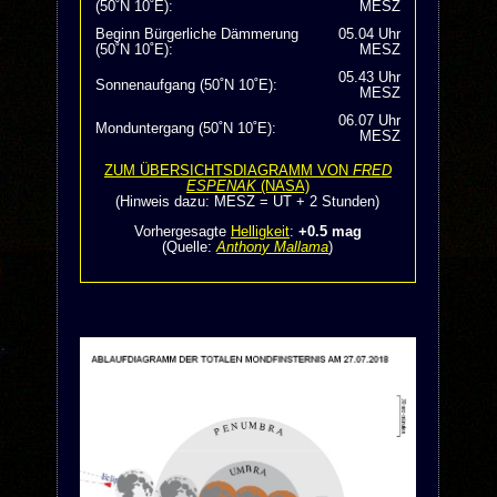
(50˚N 10˚E):
MESZ
Beginn Bürgerliche Dämmerung
05.04 Uhr
(50˚N 10˚E):
MESZ
05.43 Uhr
Sonnenaufgang (50˚N 10˚E):
MESZ
06.07 Uhr
Monduntergang (50˚N 10˚E):
MESZ
ZUM ÜBERSICHTSDIAGRAMM VON
FRED
ESPENAK
(NASA)
(Hinweis dazu: MESZ = UT + 2 Stunden)
Vorhergesagte
Helligkeit
:
+0.5 mag
(Quelle:
Anthony Mallama
)