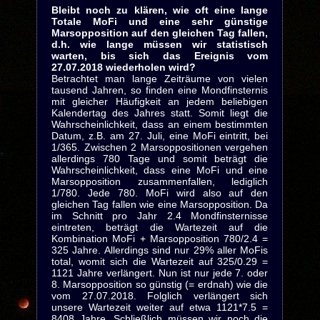
Bleibt noch zu klären, wie oft eine lange
Totale MoFi und eine sehr günstige
Marsopposition auf den gleichen Tag fallen,
d.h. wie lange müssen wir statistisch
warten, bis sich das Ereignis vom
27.07.2018 wiederholen wird?
Betrachtet man lange Zeiträume von vielen
tausend Jahren, so finden eine Mondfinsternis
mit gleicher Häufigkeit an jedem beliebigen
Kalendertag des Jahres statt. Somit liegt die
Wahrscheinlichkeit, dass an einem bestimmten
Datum, z.B. am 27. Juli, eine MoFi eintritt, bei
1/365. Zwischen 2 Marsoppositionen vergehen
allerdings 780 Tage und somit beträgt die
Wahrscheinlichkeit, dass eine MoFi und eine
Marsopposition zusammenfallen, lediglich
1/780. Jede 780. MoFi wird also auf den
gleichen Tag fallen wie eine Marsopposition. Da
im Schnitt pro Jahr 2.4 Mondfinsternisse
eintreten, beträgt die Wartezeit auf die
Kombination MoFi + Marsopposition 780/2.4 =
325 Jahre. Allerdings sind nur 29% aller MoFis
total, womit sich die Wartezeit auf 325/0.29 =
1121 Jahre verlängert. Nun ist nur jede 7. oder
8. Marsopposition so günstig (= erdnah) wie die
vom 27.07.2018. Folglich verlängert sich
unsere Wartezeit weiter auf etwa 1121*7.5 =
8408 Jahre. Schließlich müssen wir noch die