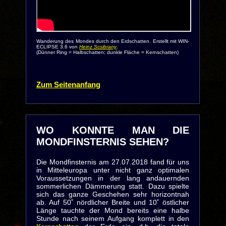
Wanderung des Mondes durch den Erdschatten. Erstellt mit WIN-
ECLIPSE 3.6 von
Heinz Scsibrany
.
(Dünner Ring = Halbschatten; dunkle Fläche = Kernschatten)
Zum Seitenanfang
WO KONNTE MAN DIE
MONDFINSTERNIS SEHEN?
Die Mondfinsternis am 27.07.2018 fand für uns
in Mitteleuropa unter nicht ganz optimalen
Voraussetzungen in der lang andauernden
sommerlichen Dämmerung statt. Dazu spielte
sich das ganze Geschehen sehr horizontnah
ab. Auf 50˚ nördlicher Breite und 10˚ östlicher
Länge tauchte der Mond bereits eine halbe
Stunde nach seinem Aufgang komplett in den