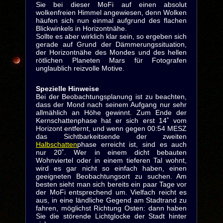
Sie bei dieser MoFi auf einen absolut
wolkenfreien Himmel angewiesen, denn Wolken
häufen sich nun einmal aufgrund des flachen
Blickwinkels in Horizontnähe.
Sollte es aber wirklich klar sein, so ergeben sich
gerade auf Grund der Dämmerungssituation,
der Horizontnähe des Mondes und des hellen
rötlichen Planeten Mars für Fotografen
unglaublich reizvolle Motive.
Spezielle Hinweise
Bei der Beobachtungsplanung ist zu beachten,
dass der Mond nach seinem Aufgang nur sehr
allmählich an Höhe gewinnt. Zum Ende der
Kernschattenphase hat er sich erst 14˚ vom
Horizont entfernt, und wenn gegen 00:54 MESZ
das Sichtbarkeitsende der zweiten
Halbschatten
phase erreicht ist, sind es auch
nur 20˚. Wer in einem dicht bebauten
Wohnviertel oder in einem tieferen Tal wohnt,
wird es gar nicht so einfach haben, einen
geeigneten Beobachtungsort zu suchen. Am
besten sieht man sich bereits ein paar Tage vor
der MoFi entsprechend um. Vielfach reicht es
aus, in eine ländliche Gegend am Stadtrand zu
fahren, möglichst Richtung Osten: dann haben
Sie die störende Lichtglocke der Stadt hinter