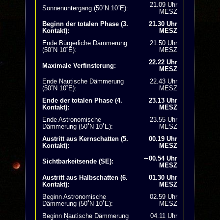
21.09 Uhr
Sonnenuntergang (50˚N 10˚E):
MESZ
Beginn der totalen Phase (3.
21.30 Uhr
Kontakt):
MESZ
Ende Bürgerliche Dämmerung
21.50 Uhr
(50˚N 10˚E):
MESZ
22.22 Uhr
Maximale Verfinsterung:
MESZ
Ende Nautische Dämmerung
22.43 Uhr
(50˚N 10˚E):
MESZ
Ende der totalen Phase (4.
23.13 Uhr
Kontakt):
MESZ
Ende Astronomische
23.55 Uhr
Dämmerung (50˚N 10˚E):
MESZ
Austritt aus Kernschatten (5.
00.19 Uhr
Kontakt):
MESZ
∼00.54 Uhr
Sichtbarkeitsende (SE):
MESZ
Austritt aus Halbschatten (6.
01.30 Uhr
Kontakt):
MESZ
Beginn Astronomische
02.59 Uhr
Dämmerung (50˚N 10˚E):
MESZ
Beginn Nautische Dämmerung
04.11 Uhr