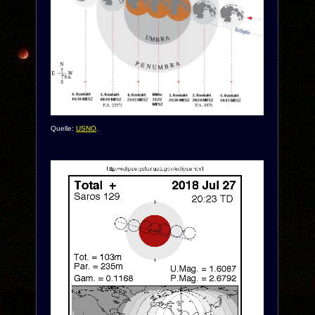
Quelle:
USNO
.